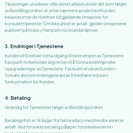
Tilpasninger, utvidelser, eller annet arbeid utover det som følger
av Bestillingsordren vil, etter nærmere avtale med Kunden,
belastes etter de til enhver tid gjeldende timepriser for
konsulenttjenester. Om ikke annet er avtalt, gjelder timeprisene
publisert på https://fastpath.no/standardpriser.
3
.
Endringer i Tjenestene
Kunden vil til enhver tid ha tilgang til siste versjon av Tjenestene.
Fastpath forbeholder seg retten til å foreta endringer eller
oppgraderinger av Tjenestene. Fastpath vil varsle Kunden i
forkant dersom endringene antas å medføre redusert
funksjonalitet for Kunden.
4
.
Betaling
Vederlag for Tjenestene følger av Bestillingsordren.
Betalingsfrist er 14 dager fra fakturadato med mindre annet er
avtalt. Ved forsinket betaling påløper forsinkelsesrente i