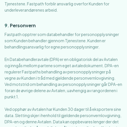
Tjenestene. Fastpath forblir ansvarlig overfor Kunden for
underleverandørenes arbeid.
9
.
Personvern
Fastpath opptrer som databehandler for personopplysninger
som Kunden behandler gjennom Tjenestene. Kunden er
behandlingsansvarlig for egne personopplysninger.
En Databehandleravtale (DPA) er en obligatorisk del av Avtalen
og inngås mellom partene som eget avtaledokument. DPA-en
regulerer Fastpaths behandling av personopplysninger på
vegne av Kunden i tråd med gjeldende personvernlovgivning.
Ved motstrid om behandling av personopplysninger går DPA-en
foran de øvrige delene av Avtalen, uavhengig av rangordenen i
punkt 1.
Ved opphør av Avtalen har Kunden 30 dager til å eksportere sine
data. Sletting skjer i henhold til gjeldende personvernlovgivning,
DPA-en og denne Avtalen. Data kan oppbevares lenger der det