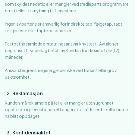
som skyldes nedetid eller mangler ved tredjeparts programvare
brukt i eller i tilknytning til Tjenestene.
Ingen av partene er ansvarlig for indirekte tap, følgetap, tapt
fortjeneste eller tapte besparelser.
Fastpaths samlede erstatningsansvar knyttet til Avtalen er
begrenset til vederlag betalt av Kunden for de siste tolv (12)
måneder.
Ansvarsbegrensningene gjelder ikke ved forsett eller grov
uaktsomhet.
12
.
Reklamasjon
Kunden må reklamere på feil eller mangler uten ugrunnet
opphold, og senest innen 30 dager etter at feilen ble eller burde
ha blitt oppdaget.
13
.
Konfidensialitet