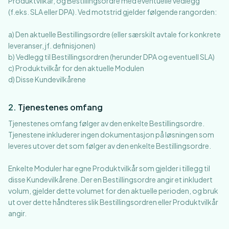
Produktvilkår, og Bestillingsordre med eventuelle vedlegg
(f.eks. SLA eller DPA). Ved motstrid gjelder følgende rangorden:
a) Den aktuelle Bestillingsordre (eller særskilt avtale for konkrete
leveranser, jf. definisjonen)
b) Vedlegg til Bestillingsordren (herunder DPA og eventuell SLA)
c) Produktvilkår for den aktuelle Modulen
d) Disse Kundevilkårene
2
.
Tjenestenes omfang
Tjenestenes omfang følger av den enkelte Bestillingsordre.
Tjenestene inkluderer ingen dokumentasjon på løsningen som
leveres utover det som følger av den enkelte Bestillingsordre.
Enkelte Moduler har egne Produktvilkår som gjelder i tillegg til
disse Kundevilkårene. Der en Bestillingsordre angir et inkludert
volum, gjelder dette volumet for den aktuelle perioden, og bruk
ut over dette håndteres slik Bestillingsordren eller Produktvilkår
angir.