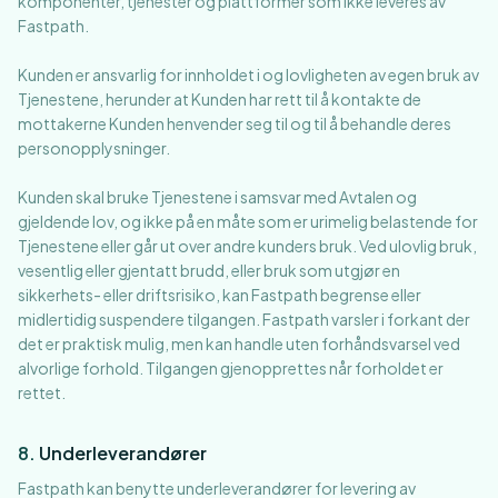
komponenter, tjenester og plattformer som ikke leveres av
Fastpath.
Kunden er ansvarlig for innholdet i og lovligheten av egen bruk av
Tjenestene, herunder at Kunden har rett til å kontakte de
mottakerne Kunden henvender seg til og til å behandle deres
personopplysninger.
Kunden skal bruke Tjenestene i samsvar med Avtalen og
gjeldende lov, og ikke på en måte som er urimelig belastende for
Tjenestene eller går ut over andre kunders bruk. Ved ulovlig bruk,
vesentlig eller gjentatt brudd, eller bruk som utgjør en
sikkerhets- eller driftsrisiko, kan Fastpath begrense eller
midlertidig suspendere tilgangen. Fastpath varsler i forkant der
det er praktisk mulig, men kan handle uten forhåndsvarsel ved
alvorlige forhold. Tilgangen gjenopprettes når forholdet er
rettet.
8
.
Underleverandører
Fastpath kan benytte underleverandører for levering av