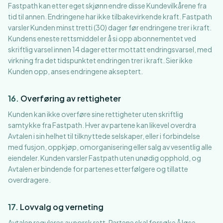
Fastpath kan etter eget skjønn endre disse Kundevilkårene fra
tid til annen. Endringene har ikke tilbakevirkende kraft. Fastpath
varsler Kunden minst tretti (30) dager før endringene trer i kraft.
Kundens eneste rettsmiddel er å si opp abonnementet ved
skriftlig varsel innen 14 dager etter mottatt endringsvarsel, med
virkning fra det tidspunktet endringen trer i kraft. Sier ikke
Kunden opp, anses endringene akseptert.
16
.
Overføring av rettigheter
Kunden kan ikke overføre sine rettigheter uten skriftlig
samtykke fra Fastpath. Hver av partene kan likevel overdra
Avtalen i sin helhet til tilknyttede selskaper, eller i forbindelse
med fusjon, oppkjøp, omorganisering eller salg av vesentlig alle
eiendeler. Kunden varsler Fastpath uten unødig opphold, og
Avtalen er bindende for partenes etterfølgere og tillatte
overdragere.
17
.
Lovvalg og verneting
Avtalen reguleres av norsk rett. Partene skal forsøke å løse