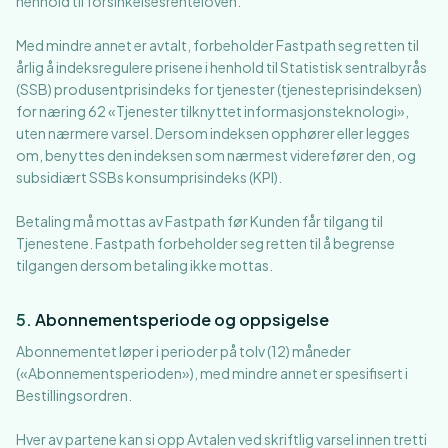
henhold til forsinkelsesrenteloven.
Med mindre annet er avtalt, forbeholder Fastpath seg retten til
årlig å indeksregulere prisene i henhold til Statistisk sentralbyrås
(SSB) produsentprisindeks for tjenester (tjenesteprisindeksen)
for næring 62 «Tjenester tilknyttet informasjonsteknologi»,
uten nærmere varsel. Dersom indeksen opphører eller legges
om, benyttes den indeksen som nærmest viderefører den, og
subsidiært SSBs konsumprisindeks (KPI).
Betaling må mottas av Fastpath før Kunden får tilgang til
Tjenestene. Fastpath forbeholder seg retten til å begrense
tilgangen dersom betaling ikke mottas.
5
.
Abonnementsperiode og oppsigelse
Abonnementet løper i perioder på tolv (12) måneder
(«Abonnementsperioden»), med mindre annet er spesifisert i
Bestillingsordren.
Hver av partene kan si opp Avtalen ved skriftlig varsel innen tretti