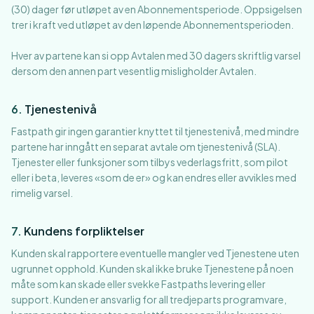
(30) dager før utløpet av en Abonnementsperiode. Oppsigelsen
trer i kraft ved utløpet av den løpende Abonnementsperioden.
Hver av partene kan si opp Avtalen med 30 dagers skriftlig varsel
dersom den annen part vesentlig misligholder Avtalen.
6
.
Tjenestenivå
Fastpath gir ingen garantier knyttet til tjenestenivå, med mindre
partene har inngått en separat avtale om tjenestenivå (SLA).
Tjenester eller funksjoner som tilbys vederlagsfritt, som pilot
eller i beta, leveres «som de er» og kan endres eller avvikles med
rimelig varsel.
7
.
Kundens forpliktelser
Kunden skal rapportere eventuelle mangler ved Tjenestene uten
ugrunnet opphold. Kunden skal ikke bruke Tjenestene på noen
måte som kan skade eller svekke Fastpaths levering eller
support. Kunden er ansvarlig for all tredjeparts programvare,