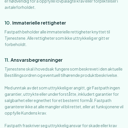
er nødvendig for å oppfylle lovpålagte krav eller forpliktelser i
avtaleforholdet.
10
.
Immaterielle rettigheter
Fastpath beholder alle immaterielle rettigheter knyttet til
Tjenestene. Alle rettigheter som ikke uttrykkelig er gitt er
forbeholdt.
11
.
Ansvarsbegrensninger
Tjenestene skal i hovedsak fungere som beskrevet i den aktuelle
Bestillingsordren og eventuell tilhørende produktbeskrivelse.
Med unntak av det som uttrykkelig er angitt, gir Fastpath ingen
garantier, uttrykte eller underforståtte, inkludert garantier for
salgbarhet eller egnethet for et bestemt formål. Fastpath
garanterer ikke at alle mangler vil bli rettet, eller at funksjonene vil
oppfylle Kundens krav.
Fastpath fraskriver seg uttrykkelig ansvar for skade eller krav