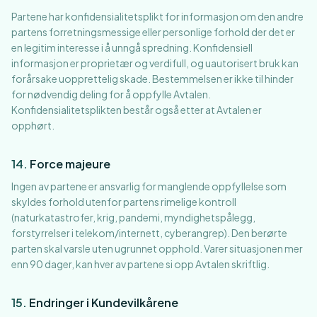
Partene har konfidensialitetsplikt for informasjon om den andre
partens forretningsmessige eller personlige forhold der det er
en legitim interesse i å unngå spredning. Konfidensiell
informasjon er proprietær og verdifull, og uautorisert bruk kan
forårsake uopprettelig skade. Bestemmelsen er ikke til hinder
for nødvendig deling for å oppfylle Avtalen.
Konfidensialitetsplikten består også etter at Avtalen er
opphørt.
14
.
Force majeure
Ingen av partene er ansvarlig for manglende oppfyllelse som
skyldes forhold utenfor partens rimelige kontroll
(naturkatastrofer, krig, pandemi, myndighetspålegg,
forstyrrelser i telekom/internett, cyberangrep). Den berørte
parten skal varsle uten ugrunnet opphold. Varer situasjonen mer
enn 90 dager, kan hver av partene si opp Avtalen skriftlig.
15
.
Endringer i Kundevilkårene