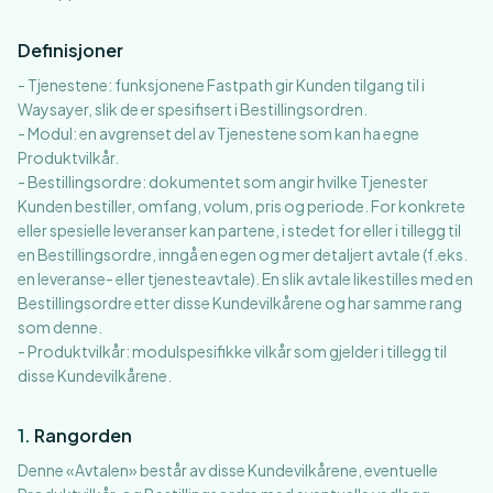
Definisjoner
- Tjenestene: funksjonene Fastpath gir Kunden tilgang til i
Waysayer, slik de er spesifisert i Bestillingsordren.
- Modul: en avgrenset del av Tjenestene som kan ha egne
Produktvilkår.
- Bestillingsordre: dokumentet som angir hvilke Tjenester
Kunden bestiller, omfang, volum, pris og periode. For konkrete
eller spesielle leveranser kan partene, i stedet for eller i tillegg til
en Bestillingsordre, inngå en egen og mer detaljert avtale (f.eks.
en leveranse- eller tjenesteavtale). En slik avtale likestilles med en
Bestillingsordre etter disse Kundevilkårene og har samme rang
som denne.
- Produktvilkår: modulspesifikke vilkår som gjelder i tillegg til
disse Kundevilkårene.
1
.
Rangorden
Denne «Avtalen» består av disse Kundevilkårene, eventuelle