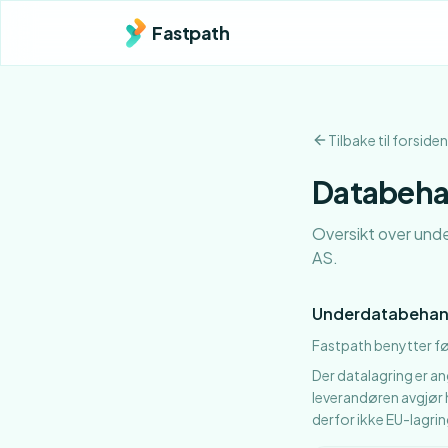
Fastpath
Tilbake til forsiden
Databeha
Oversikt over und
AS.
Underdatabehan
Fastpath benytter f
Der datalagring er a
leverandøren avgjør 
derfor ikke EU-lagrin