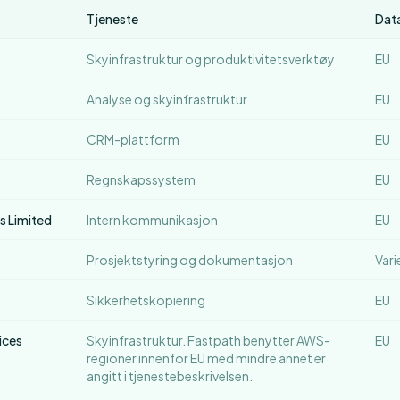
Tjeneste
Data
Skyinfrastruktur og produktivitetsverktøy
EU
Analyse og skyinfrastruktur
EU
CRM-plattform
EU
Regnskapssystem
EU
s Limited
Intern kommunikasjon
EU
Prosjektstyring og dokumentasjon
Vari
Sikkerhetskopiering
EU
ices
Skyinfrastruktur. Fastpath benytter AWS-
EU
regioner innenfor EU med mindre annet er
angitt i tjenestebeskrivelsen.