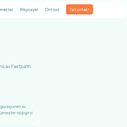
enester
Waysayer
Om oss
Ta kontakt
ne av Fastpath
igurasjonen av
jenester oppgir vi