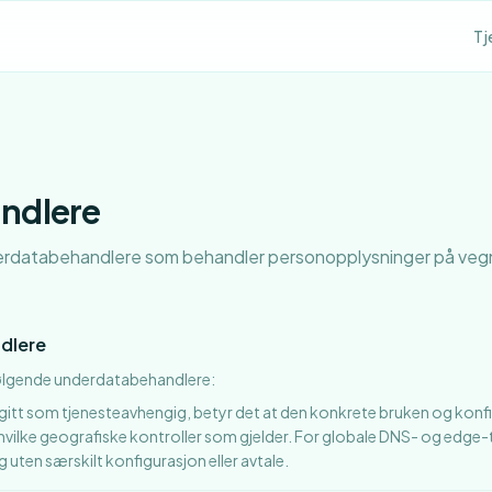
Tj
ndlere
erdatabehandlere som behandler personopplysninger på veg
dlere
ølgende underdatabehandlere:
ngitt som tjenesteavhengig, betyr det at den konkrete bruken og konf
hvilke geografiske kontroller som gjelder. For globale DNS- og edge-t
g uten særskilt konfigurasjon eller avtale.